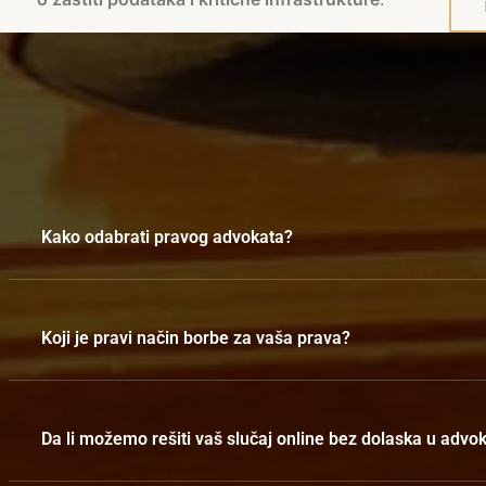
Kako odabrati pravog advokata?
Koji je pravi način borbe za vaša prava?
Da li možemo rešiti vaš slučaj online bez dolaska u advo