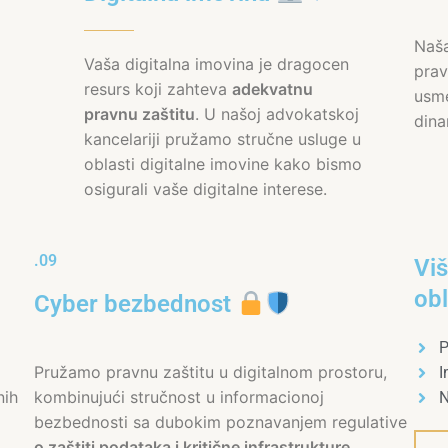
Naš
Vaša digitalna imovina je dragocen
prav
resurs koji zahteva
adekvatnu
usme
pravnu zaštitu
. U našoj advokatskoj
dina
kancelariji pružamo stručne usluge u
oblasti digitalne imovine kako bismo
osigurali vaše digitalne interese.
.09
Vi
obl
Cyber bezbednost
P
Pružamo pravnu zaštitu u digitalnom prostoru,
I
nih
kombinujući stručnost u informacionoj
N
bezbednosti sa dubokim poznavanjem regulative
o zaštiti podataka i kritične infrastrukture
.