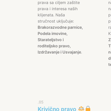
prava sa ciljem zaštite
n
prava i interesa naših
n
klijenata. Naša
p
stručnost uključuje:
p
Brakorazvodne parnice,
r
Podela imovine,
K
Starateljstvo i
Z
roditeljsko pravo,
T
Izdržavanje i Usvajanje
.
n
d
t
.05
Krivično pravo