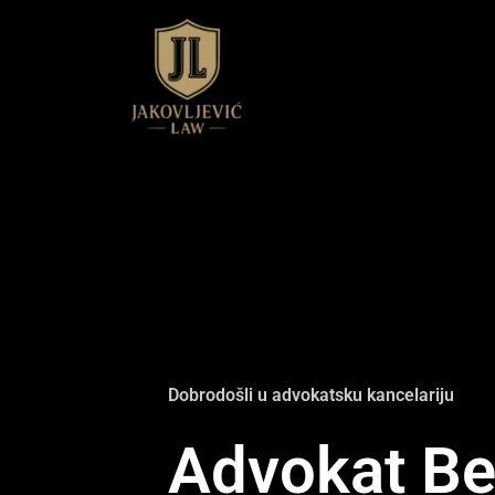
Пређи
на
садржај
Dobrodošli u advokatsku kancelariju
Advokat Be