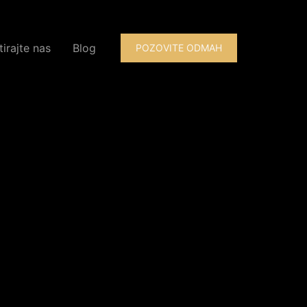
irajte nas
Blog
POZOVITE ODMAH