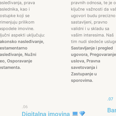
asleđivanja, prava
pravnih odnosa, te je 
aslednika, kao i
ključne važnosti da vaš
ostupke koji se
ugovori budu precizno
rimenjuju prilikom
sastavljeni, pravno
aspodele imovine.
validni i u skladu sa
ljučni aspekti uključuju:
vašim interesima. Naš
akonsko nasleđivanje,
tim nudi sledeće uslug
estamentarno
Sastavljanje i pregled
asleđivanje, Nužni
ugovora, Pregovaranje
eo, Osporavanje
uslova, Pravna
estamenta.
savetovanja i
Zastupanje u
sporovima.
.07
.06
Ban
Digitalna imovina