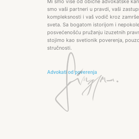
Mi smo više od obične advokatske kanc
smo vaši partneri u pravdi, vaši zastup
kompleksnosti i vaš vodič kroz zamrš
sveta. Sa bogatom istorijom i nepokol
posvećenošću pružanju izuzetnih pravn
stojimo kao svetionik poverenja, pouzd
stručnosti.
Advokati od poverenja