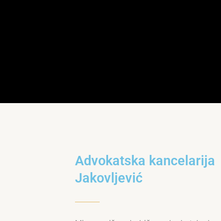
Advokatska kancelarija
Jakovljević