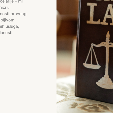
elarije – mi
nici u
enosti pravnog
ebljivom
ih usluga,
anosti i