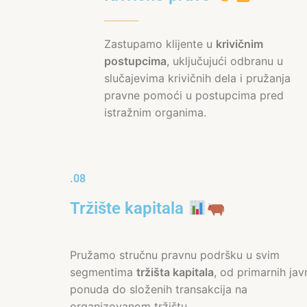
Zastupamo klijente u
krivičnim
postupcima
, uključujući odbranu u
slučajevima krivičnih dela i pružanja
pravne pomoći u postupcima pred
istražnim organima.
.08
Tržište kapitala
Pružamo stručnu pravnu podršku u svim
segmentima
tržišta kapitala
, od primarnih jav
ponuda do složenih transakcija na
organizovanom tržištu.