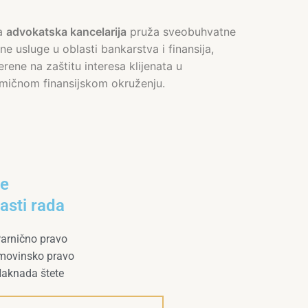
a
advokatska kancelarija
pruža sveobuhvatne
ne usluge u oblasti bankarstva i finansija,
rene na zaštitu interesa klijenata u
mičnom finansijskom okruženju.
še
asti rada
arnično pravo
movinsko pravo
aknada štete