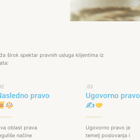
a širok spektar pravnih usluga klijentima iz
vata:
02
.03
Nasledno pravo
Ugovorno pravo
✍
va oblast prava
Ugovorno pravo je
eguliše načine
temelj poslovanja i