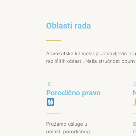
Oblasti rada
Advokatska kancelarija Jakovljević pruž
različitih oblasti. Naša stručnost obuh
.01
.
Porodično pravo
Pružamo usluge u
O
oblasti porodičnog
r