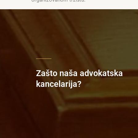
Zašto naša advokatska
kancelarija?