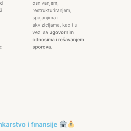
od
osnivanjem,
i
restrukturiranjem,
spajanjima i
akvizicijama, kao i u
vezi sa
ugovornim
odnosima i rešavanjem
e:
sporova
.
karstvo i finansije